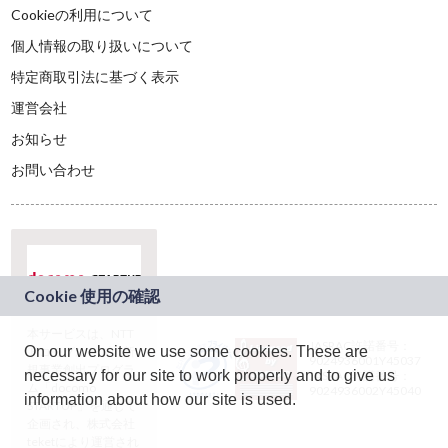
Cookieの利用について
個人情報の取り扱いについて
特定商取引法に基づく表示
運営会社
お知らせ
お問い合わせ
本サービスは、NTT
JASRAC許諾番号：
On our website we use some cookies. These are
ドコモグループの新
9024936001Y45037
規事業創出プログラ
necessary for our site to work properly and to give us
JASRAC許諾番号：
ム「docomo
9024936002Y45040
information about how our site is used.
STARTUP」を通じて
企画され、株式会社
teketにより運営され