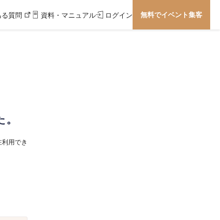
無料でイベント集客
ある質問
資料・マニュアル
ログイン
た。
在利用でき