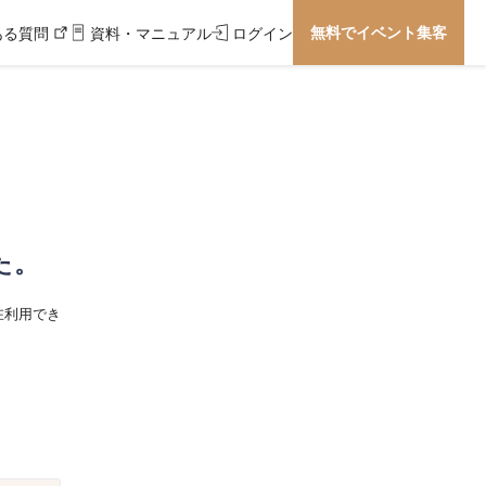
無料でイベント集客
ある質問
資料・マニュアル
ログイン
た。
在利用でき