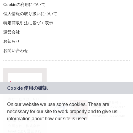
Cookieの利用について
個人情報の取り扱いについて
特定商取引法に基づく表示
運営会社
お知らせ
お問い合わせ
本サービスは、NTT
JASRAC許諾番号：
On our website we use some cookies. These are
ドコモグループの新
9024936001Y45037
規事業創出プログラ
necessary for our site to work properly and to give us
JASRAC許諾番号：
ム「docomo
9024936002Y45040
information about how our site is used.
STARTUP」を通じて
企画され、株式会社
teketにより運営され