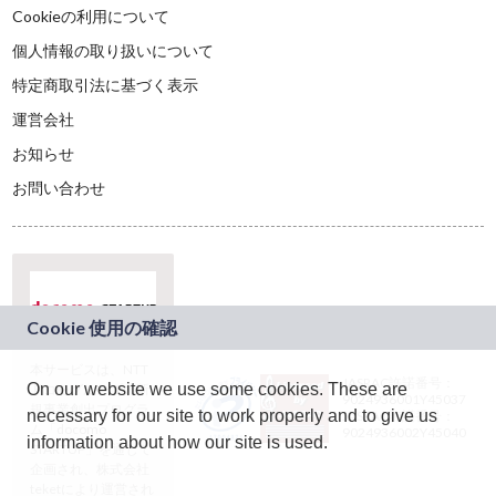
Cookieの利用について
個人情報の取り扱いについて
特定商取引法に基づく表示
運営会社
お知らせ
お問い合わせ
本サービスは、NTT
JASRAC許諾番号：
On our website we use some cookies. These are
ドコモグループの新
9024936001Y45037
規事業創出プログラ
necessary for our site to work properly and to give us
JASRAC許諾番号：
ム「docomo
9024936002Y45040
information about how our site is used.
STARTUP」を通じて
企画され、株式会社
teketにより運営され