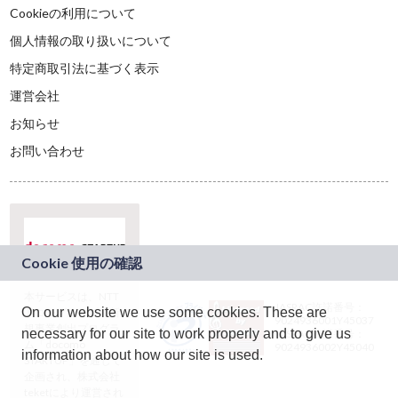
Cookieの利用について
個人情報の取り扱いについて
特定商取引法に基づく表示
運営会社
お知らせ
お問い合わせ
本サービスは、NTT
JASRAC許諾番号：
On our website we use some cookies. These are
ドコモグループの新
9024936001Y45037
規事業創出プログラ
necessary for our site to work properly and to give us
JASRAC許諾番号：
ム「docomo
9024936002Y45040
information about how our site is used.
STARTUP」を通じて
企画され、株式会社
teketにより運営され