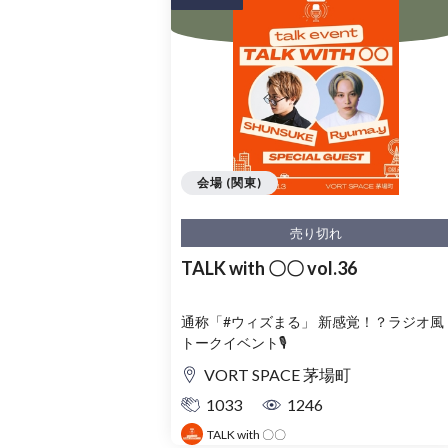
会場 (関東)
売り切れ
TALK with 〇〇 vol.36
通称「#ウィズまる」 新感覚！？ラジオ風
トークイベント🎙️
VORT SPACE 茅場町
1033
1246
TALK with 〇〇