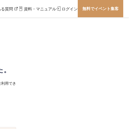
無料でイベント集客
ある質問
資料・マニュアル
ログイン
た。
在利用でき