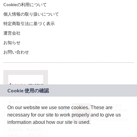
Cookieの利用について
個人情報の取り扱いについて
特定商取引法に基づく表示
運営会社
お知らせ
お問い合わせ
本サービスは、NTT
JASRAC許諾番号：
On our website we use some cookies. These are
ドコモグループの新
9024936001Y45037
規事業創出プログラ
necessary for our site to work properly and to give us
JASRAC許諾番号：
ム「docomo
9024936002Y45040
information about how our site is used.
STARTUP」を通じて
企画され、株式会社
teketにより運営され