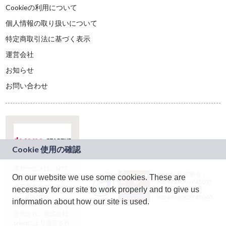
Cookieの利用について
個人情報の取り扱いについて
特定商取引法に基づく表示
運営会社
お知らせ
お問い合わせ
本サービスは、NTT
JASRAC許諾番号：
On our website we use some cookies. These are
ドコモグループの新
9024936001Y45037
規事業創出プログラ
necessary for our site to work properly and to give us
JASRAC許諾番号：
ム「docomo
9024936002Y45040
information about how our site is used.
STARTUP」を通じて
企画され、株式会社
teketにより運営され