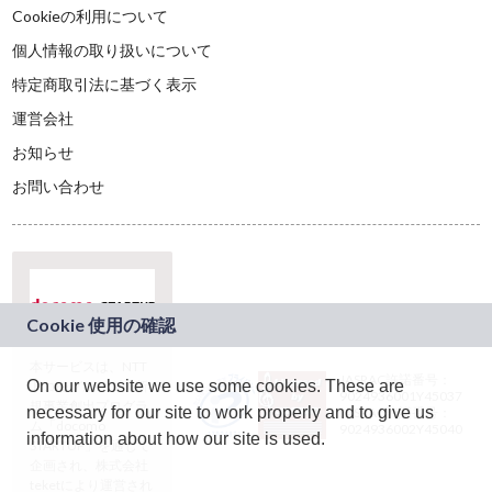
Cookieの利用について
個人情報の取り扱いについて
特定商取引法に基づく表示
運営会社
お知らせ
お問い合わせ
本サービスは、NTT
JASRAC許諾番号：
On our website we use some cookies. These are
ドコモグループの新
9024936001Y45037
規事業創出プログラ
necessary for our site to work properly and to give us
JASRAC許諾番号：
ム「docomo
9024936002Y45040
information about how our site is used.
STARTUP」を通じて
企画され、株式会社
teketにより運営され