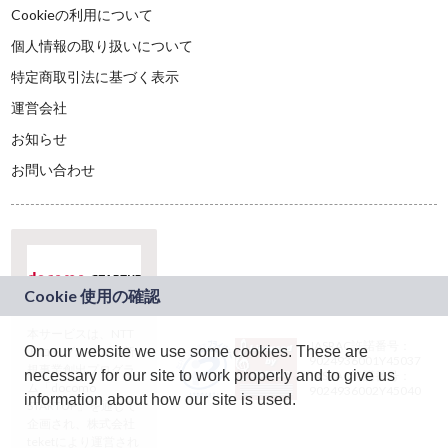
Cookieの利用について
個人情報の取り扱いについて
特定商取引法に基づく表示
運営会社
お知らせ
お問い合わせ
本サービスは、NTT
JASRAC許諾番号：
On our website we use some cookies. These are
ドコモグループの新
9024936001Y45037
規事業創出プログラ
necessary for our site to work properly and to give us
JASRAC許諾番号：
ム「docomo
9024936002Y45040
information about how our site is used.
STARTUP」を通じて
企画され、株式会社
teketにより運営され