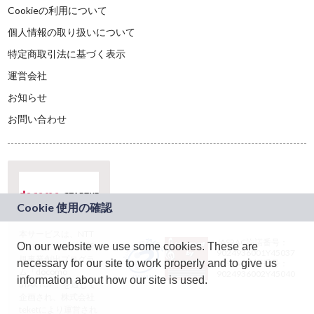
Cookieの利用について
個人情報の取り扱いについて
特定商取引法に基づく表示
運営会社
お知らせ
お問い合わせ
本サービスは、NTT
JASRAC許諾番号：
On our website we use some cookies. These are
ドコモグループの新
9024936001Y45037
規事業創出プログラ
necessary for our site to work properly and to give us
JASRAC許諾番号：
ム「docomo
9024936002Y45040
information about how our site is used.
STARTUP」を通じて
企画され、株式会社
teketにより運営され