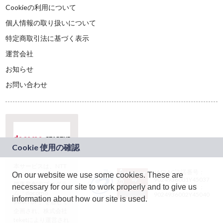
Cookieの利用について
個人情報の取り扱いについて
特定商取引法に基づく表示
運営会社
お知らせ
お問い合わせ
本サービスは、NTT
JASRAC許諾番号：
On our website we use some cookies. These are
ドコモグループの新
9024936001Y45037
規事業創出プログラ
necessary for our site to work properly and to give us
JASRAC許諾番号：
ム「docomo
9024936002Y45040
information about how our site is used.
STARTUP」を通じて
企画され、株式会社
teketにより運営され