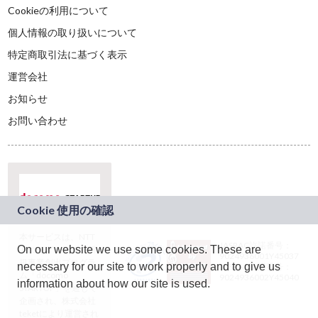
Cookieの利用について
個人情報の取り扱いについて
特定商取引法に基づく表示
運営会社
お知らせ
お問い合わせ
本サービスは、NTT
JASRAC許諾番号：
On our website we use some cookies. These are
ドコモグループの新
9024936001Y45037
規事業創出プログラ
necessary for our site to work properly and to give us
JASRAC許諾番号：
ム「docomo
9024936002Y45040
information about how our site is used.
STARTUP」を通じて
企画され、株式会社
teketにより運営され