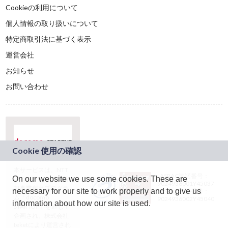
Cookieの利用について
個人情報の取り扱いについて
特定商取引法に基づく表示
運営会社
お知らせ
お問い合わせ
本サービスは、NTT
JASRAC許諾番号：
On our website we use some cookies. These are
ドコモグループの新
9024936001Y45037
規事業創出プログラ
necessary for our site to work properly and to give us
JASRAC許諾番号：
ム「docomo
9024936002Y45040
information about how our site is used.
STARTUP」を通じて
企画され、株式会社
teketにより運営され