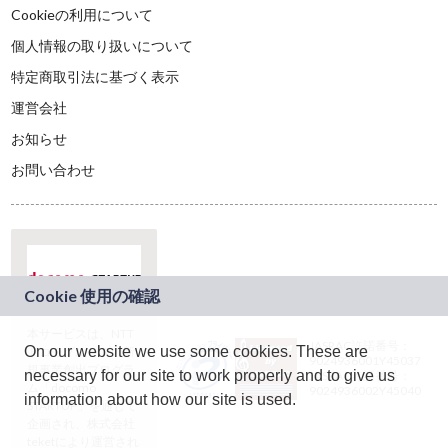
Cookieの利用について
個人情報の取り扱いについて
特定商取引法に基づく表示
運営会社
お知らせ
お問い合わせ
本サービスは、NTT
JASRAC許諾番号：
On our website we use some cookies. These are
ドコモグループの新
9024936001Y45037
規事業創出プログラ
necessary for our site to work properly and to give us
JASRAC許諾番号：
ム「docomo
9024936002Y45040
information about how our site is used.
STARTUP」を通じて
企画され、株式会社
teketにより運営され