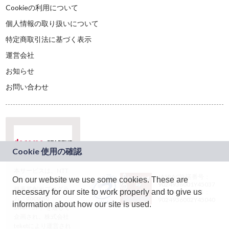
Cookieの利用について
個人情報の取り扱いについて
特定商取引法に基づく表示
運営会社
お知らせ
お問い合わせ
本サービスは、NTT
JASRAC許諾番号：
On our website we use some cookies. These are
ドコモグループの新
9024936001Y45037
規事業創出プログラ
necessary for our site to work properly and to give us
JASRAC許諾番号：
ム「docomo
9024936002Y45040
information about how our site is used.
STARTUP」を通じて
企画され、株式会社
teketにより運営され