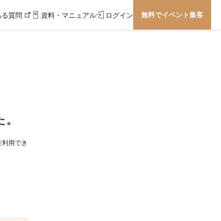
無料でイベント集客
ある質問
資料・マニュアル
ログイン
た。
在利用でき