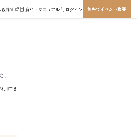
無料でイベント集客
ある質問
資料・マニュアル
ログイン
た。
在利用でき