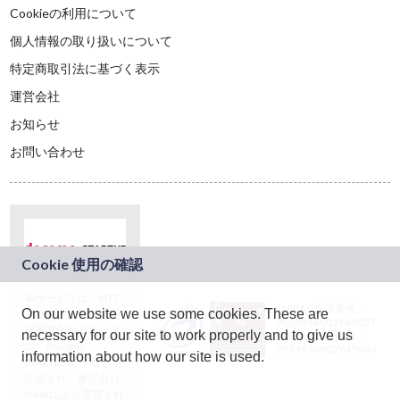
Cookieの利用について
個人情報の取り扱いについて
特定商取引法に基づく表示
運営会社
お知らせ
お問い合わせ
本サービスは、NTT
JASRAC許諾番号：
On our website we use some cookies. These are
ドコモグループの新
9024936001Y45037
規事業創出プログラ
necessary for our site to work properly and to give us
JASRAC許諾番号：
ム「docomo
9024936002Y45040
information about how our site is used.
STARTUP」を通じて
企画され、株式会社
teketにより運営され