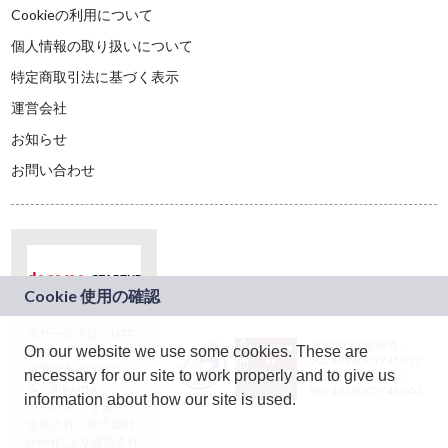
Cookieの利用について
個人情報の取り扱いについて
特定商取引法に基づく表示
運営会社
お知らせ
お問い合わせ
本サービスは、NTT
JASRAC許諾番号：
On our website we use some cookies. These are
ドコモグループの新
9024936001Y45037
規事業創出プログラ
necessary for our site to work properly and to give us
JASRAC許諾番号：
ム「docomo
9024936002Y45040
information about how our site is used.
STARTUP」を通じて
企画され、株式会社
teketにより運営され