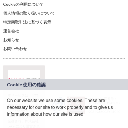
Cookieの利用について
個人情報の取り扱いについて
特定商取引法に基づく表示
運営会社
お知らせ
お問い合わせ
本サービスは、NTT
JASRAC許諾番号：
On our website we use some cookies. These are
ドコモグループの新
9024936001Y45037
規事業創出プログラ
necessary for our site to work properly and to give us
JASRAC許諾番号：
ム「docomo
9024936002Y45040
information about how our site is used.
STARTUP」を通じて
企画され、株式会社
teketにより運営され