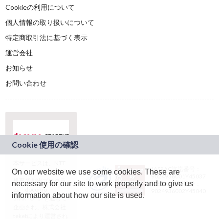
Cookieの利用について
個人情報の取り扱いについて
特定商取引法に基づく表示
運営会社
お知らせ
お問い合わせ
本サービスは、NTT
JASRAC許諾番号：
On our website we use some cookies. These are
ドコモグループの新
9024936001Y45037
規事業創出プログラ
necessary for our site to work properly and to give us
JASRAC許諾番号：
ム「docomo
9024936002Y45040
information about how our site is used.
STARTUP」を通じて
企画され、株式会社
teketにより運営され