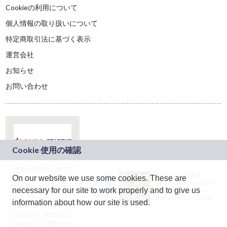
Cookieの利用について
個人情報の取り扱いについて
特定商取引法に基づく表示
運営会社
お知らせ
お問い合わせ
本サービスは、NTT
JASRAC許諾番号：
On our website we use some cookies. These are
ドコモグループの新
9024936001Y45037
規事業創出プログラ
necessary for our site to work properly and to give us
JASRAC許諾番号：
ム「docomo
9024936002Y45040
information about how our site is used.
STARTUP」を通じて
企画され、株式会社
teketにより運営され