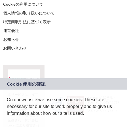
Cookieの利用について
個人情報の取り扱いについて
特定商取引法に基づく表示
運営会社
お知らせ
お問い合わせ
本サービスは、NTT
JASRAC許諾番号：
On our website we use some cookies. These are
ドコモグループの新
9024936001Y45037
規事業創出プログラ
necessary for our site to work properly and to give us
JASRAC許諾番号：
ム「docomo
9024936002Y45040
information about how our site is used.
STARTUP」を通じて
企画され、株式会社
teketにより運営され