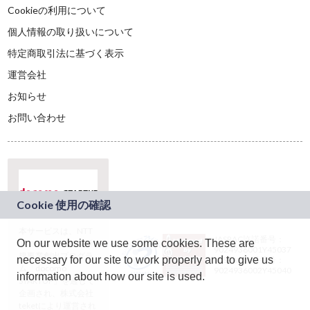
Cookieの利用について
個人情報の取り扱いについて
特定商取引法に基づく表示
運営会社
お知らせ
お問い合わせ
本サービスは、NTT
JASRAC許諾番号：
On our website we use some cookies. These are
ドコモグループの新
9024936001Y45037
規事業創出プログラ
necessary for our site to work properly and to give us
JASRAC許諾番号：
ム「docomo
9024936002Y45040
information about how our site is used.
STARTUP」を通じて
企画され、株式会社
teketにより運営され