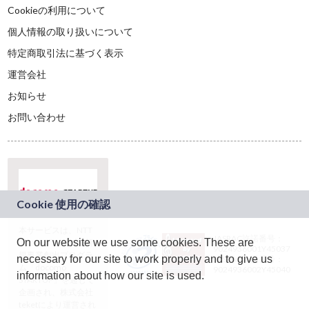
Cookieの利用について
個人情報の取り扱いについて
特定商取引法に基づく表示
運営会社
お知らせ
お問い合わせ
本サービスは、NTT
JASRAC許諾番号：
On our website we use some cookies. These are
ドコモグループの新
9024936001Y45037
規事業創出プログラ
necessary for our site to work properly and to give us
JASRAC許諾番号：
ム「docomo
9024936002Y45040
information about how our site is used.
STARTUP」を通じて
企画され、株式会社
teketにより運営され