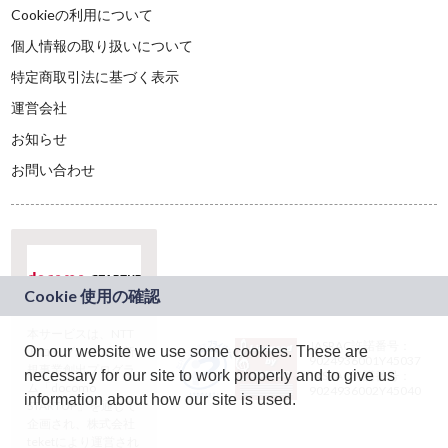
Cookieの利用について
個人情報の取り扱いについて
特定商取引法に基づく表示
運営会社
お知らせ
お問い合わせ
本サービスは、NTT
JASRAC許諾番号：
On our website we use some cookies. These are
ドコモグループの新
9024936001Y45037
規事業創出プログラ
necessary for our site to work properly and to give us
JASRAC許諾番号：
ム「docomo
9024936002Y45040
information about how our site is used.
STARTUP」を通じて
企画され、株式会社
teketにより運営され