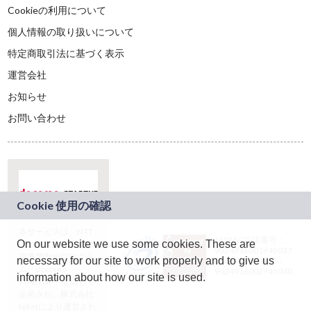
Cookieの利用について
個人情報の取り扱いについて
特定商取引法に基づく表示
運営会社
お知らせ
お問い合わせ
本サービスは、NTT
JASRAC許諾番号：
On our website we use some cookies. These are
ドコモグループの新
9024936001Y45037
規事業創出プログラ
necessary for our site to work properly and to give us
JASRAC許諾番号：
ム「docomo
9024936002Y45040
information about how our site is used.
STARTUP」を通じて
企画され、株式会社
teketにより運営され