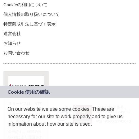
Cookieの利用について
個人情報の取り扱いについて
特定商取引法に基づく表示
運営会社
お知らせ
お問い合わせ
本サービスは、NTT
JASRAC許諾番号：
On our website we use some cookies. These are
ドコモグループの新
9024936001Y45037
規事業創出プログラ
necessary for our site to work properly and to give us
JASRAC許諾番号：
ム「docomo
9024936002Y45040
information about how our site is used.
STARTUP」を通じて
企画され、株式会社
teketにより運営され