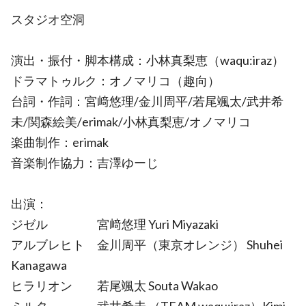
スタジオ空洞
演出・振付・脚本構成：小林真梨恵（waqu:iraz）
ドラマトゥルク：オノマリコ（趣向）
台詞・作詞：宮﨑悠理/金川周平/若尾颯太/武井希
未/関森絵美/erimak/小林真梨恵/オノマリコ
楽曲制作：erimak
音楽制作協力：吉澤ゆーじ
出演：
ジゼル 宮﨑悠理 Yuri Miyazaki
アルブレヒト 金川周平（東京オレンジ） Shuhei
Kanagawa
ヒラリオン 若尾颯太 Souta Wakao