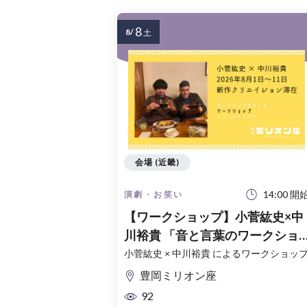
8
8/
土
会場 (近畿)
14:00 開
演劇・お笑い
【ワークショップ】小菅紘史×中
川裕貴 「音と言葉のワークショ
ップ」
小菅紘史 × 中川裕貴 によるワークショッ
豊岡ミリオン座
92