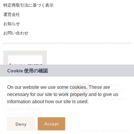
特定商取引法に基づく表示
運営会社
お知らせ
お問い合わせ
本サービスは、NTT
JASRAC許諾番号：
On our website we use some cookies. These are
ドコモグループの新
9024936001Y45037
規事業創出プログラ
necessary for our site to work properly and to give us
JASRAC許諾番号：
ム「docomo
9024936002Y45040
information about how our site is used.
STARTUP」を通じて
企画され、株式会社
teketにより運営され
ています。
Accept
Deny
(C) 2026 teket. all rights reserved.