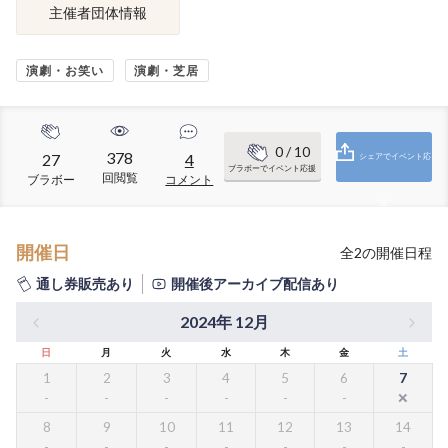
主催者団体情報
演劇・お笑い
演劇・芝居
0
/ 10
378
27
4
シェアでイベント応
ブラボーでイベント応援
回閲覧
ブラボー
コメント
援
開催日
全
2
の開催日程
通し券販売あり
開催後アーカイブ配信あり
2024年 12月
日
月
火
水
木
金
土
1
2
3
4
5
6
7
8
9
10
11
12
13
14