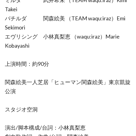
ミルタ 武井希未 （TEAM waqu:iraz）Kimi
Takei
バチルダ 関森絵美 （TEAM waqu:iraz）Emi
Sekimori
エヴリシング 小林真梨恵 （waqu:iraz）Marie
Kobayashi
上演時間：約90分
関森絵美一人芝居「ヒューマン関森絵美」東京凱旋
公演
スタジオ空洞
演出/脚本構成/台詞：小林真梨恵