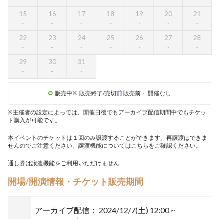
15
16
17
18
19
20
21
22
23
24
25
26
27
28
29
30
31
販売中
販売終了/売切
前
販売前
-
開催なし
※主催者の設定によっては、開催日後でもアーカイブ配信期間中でもチケッ
ト購入が可能です。
本イベントのチケットは１回のみ譲渡することができます。再譲渡はできま
せんのでご注意ください。譲渡機能については
こちら
をご確認ください。
通し券は譲渡機能をご利用いただけません
開場/開演情報・チケット販売期間
アーカイブ配信：
2024/12/7(土) 12:00 ~