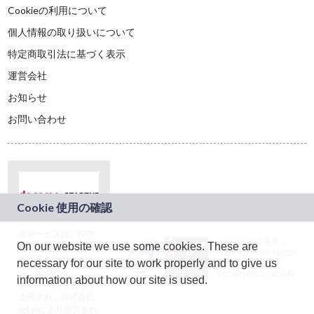
Cookieの利用について
個人情報の取り扱いについて
特定商取引法に基づく表示
運営会社
お知らせ
お問い合わせ
本サービスは、NTT
JASRAC許諾番号：
On our website we use some cookies. These are
ドコモグループの新
9024936001Y45037
規事業創出プログラ
necessary for our site to work properly and to give us
JASRAC許諾番号：
ム「docomo
9024936002Y45040
information about how our site is used.
STARTUP」を通じて
企画され、株式会社
teketにより運営され