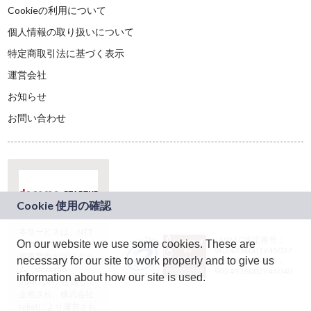
Cookieの利用について
個人情報の取り扱いについて
特定商取引法に基づく表示
運営会社
お知らせ
お問い合わせ
本サービスは、NTT
JASRAC許諾番号：
On our website we use some cookies. These are
ドコモグループの新
9024936001Y45037
規事業創出プログラ
necessary for our site to work properly and to give us
JASRAC許諾番号：
ム「docomo
9024936002Y45040
information about how our site is used.
STARTUP」を通じて
企画され、株式会社
teketにより運営され