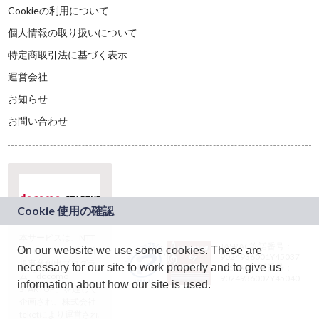
Cookieの利用について
個人情報の取り扱いについて
特定商取引法に基づく表示
運営会社
お知らせ
お問い合わせ
本サービスは、NTT
JASRAC許諾番号：
On our website we use some cookies. These are
ドコモグループの新
9024936001Y45037
規事業創出プログラ
necessary for our site to work properly and to give us
JASRAC許諾番号：
ム「docomo
9024936002Y45040
information about how our site is used.
STARTUP」を通じて
企画され、株式会社
teketにより運営され