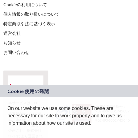
Cookieの利用について
個人情報の取り扱いについて
特定商取引法に基づく表示
運営会社
お知らせ
お問い合わせ
本サービスは、NTT
JASRAC許諾番号：
On our website we use some cookies. These are
ドコモグループの新
9024936001Y45037
規事業創出プログラ
necessary for our site to work properly and to give us
JASRAC許諾番号：
ム「docomo
9024936002Y45040
information about how our site is used.
STARTUP」を通じて
企画され、株式会社
teketにより運営され