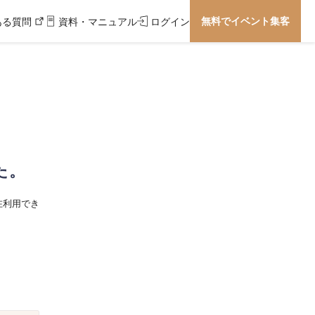
無料でイベント集客
ある質問
資料・マニュアル
ログイン
た。
在利用でき