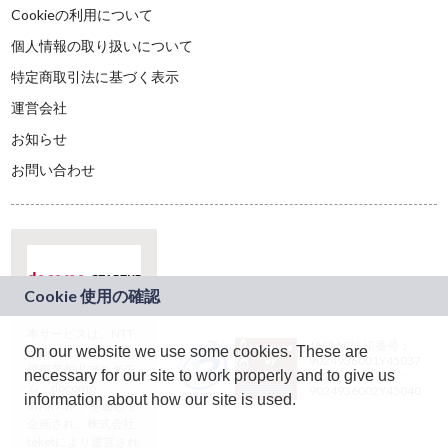
Cookieの利用について
個人情報の取り扱いについて
特定商取引法に基づく表示
運営会社
お知らせ
お問い合わせ
本サービスは、NTT
JASRAC許諾番号：
On our website we use some cookies. These are
ドコモグループの新
9024936001Y45037
規事業創出プログラ
necessary for our site to work properly and to give us
JASRAC許諾番号：
ム「docomo
9024936002Y45040
information about how our site is used.
STARTUP」を通じて
企画され、株式会社
teketにより運営され