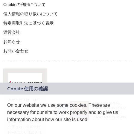
Cookieの利用について
個人情報の取り扱いについて
特定商取引法に基づく表示
運営会社
お知らせ
お問い合わせ
本サービスは、NTT
JASRAC許諾番号：
On our website we use some cookies. These are
ドコモグループの新
9024936001Y45037
規事業創出プログラ
necessary for our site to work properly and to give us
JASRAC許諾番号：
ム「docomo
9024936002Y45040
information about how our site is used.
STARTUP」を通じて
企画され、株式会社
teketにより運営され