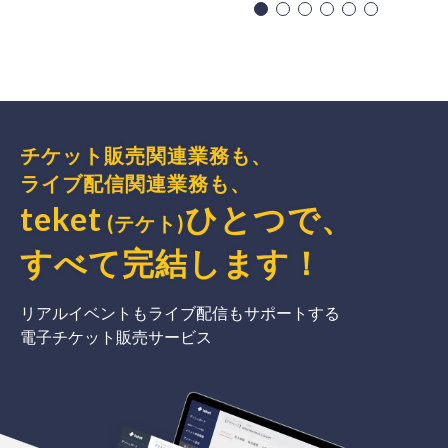
チケット販売関連業務も、
ライブ配信関連業務も、
teket
ひとつで、
(テケト)
すべて完結
します
！
リアルイベントもライブ配信もサポートする
電子チケット販売サービス