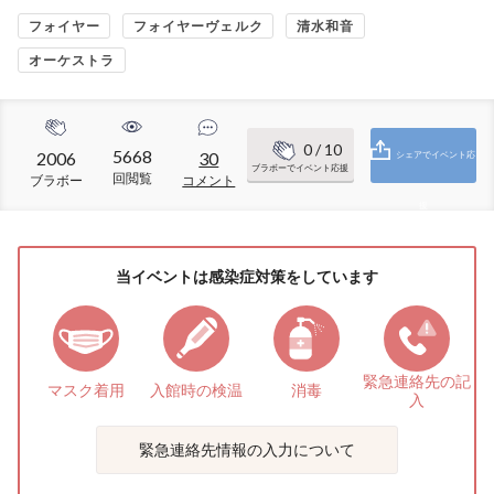
フォイヤー
フォイヤーヴェルク
清水和音
オーケストラ
0
/ 10
5668
2006
30
シェアでイベント応
ブラボーでイベント応援
回閲覧
ブラボー
コメント
援
当イベントは感染症対策をしています
緊急連絡先の
記
マスク着用
入館時の検温
消毒
入
緊急連絡先情報の入力について