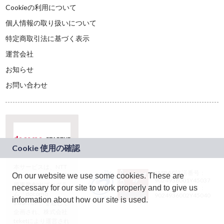
Cookieの利用について
個人情報の取り扱いについて
特定商取引法に基づく表示
運営会社
お知らせ
お問い合わせ
本サービスは、NTT
JASRAC許諾番号：
On our website we use some cookies. These are
ドコモグループの新
9024936001Y45037
規事業創出プログラ
necessary for our site to work properly and to give us
JASRAC許諾番号：
ム「docomo
9024936002Y45040
information about how our site is used.
STARTUP」を通じて
企画され、株式会社
teketにより運営され