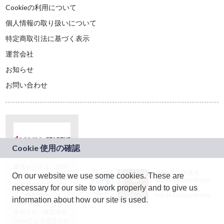
Cookieの利用について
個人情報の取り扱いについて
特定商取引法に基づく表示
運営会社
お知らせ
お問い合わせ
本サービスは、NTT
JASRAC許諾番号：
On our website we use some cookies. These are
ドコモグループの新
9024936001Y45037
規事業創出プログラ
necessary for our site to work properly and to give us
JASRAC許諾番号：
ム「docomo
9024936002Y45040
information about how our site is used.
STARTUP」を通じて
企画され、株式会社
teketにより運営され