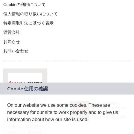
Cookieの利用について
個人情報の取り扱いについて
特定商取引法に基づく表示
運営会社
お知らせ
お問い合わせ
本サービスは、NTT
JASRAC許諾番号：
On our website we use some cookies. These are
ドコモグループの新
9024936001Y45037
規事業創出プログラ
necessary for our site to work properly and to give us
JASRAC許諾番号：
ム「docomo
9024936002Y45040
information about how our site is used.
STARTUP」を通じて
企画され、株式会社
teketにより運営され