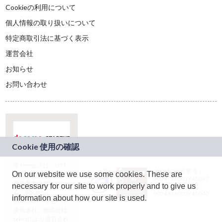
Cookieの利用について
個人情報の取り扱いについて
特定商取引法に基づく表示
運営会社
お知らせ
お問い合わせ
本サービスは、NTT
JASRAC許諾番号：
On our website we use some cookies. These are
ドコモグループの新
9024936001Y45037
規事業創出プログラ
necessary for our site to work properly and to give us
JASRAC許諾番号：
ム「docomo
9024936002Y45040
information about how our site is used.
STARTUP」を通じて
企画され、株式会社
teketにより運営され