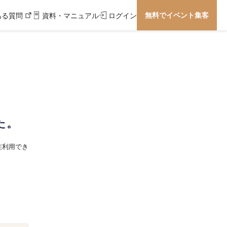
無料でイベント集客
ある質問
資料・マニュアル
ログイン
た。
在利用でき