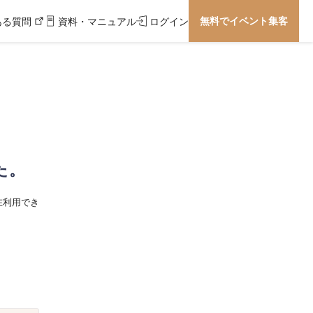
無料でイベント集客
ある質問
資料・マニュアル
ログイン
た。
在利用でき