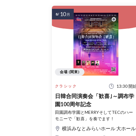
10
8/
月
会場 (関東)
13:30 開
クラシック
日韓合同演奏会「歓喜｣～調布学
園100周年記念
田園調布学園とMERRYそしてTECのハー
モニーで「歓喜」を奏でます！
横浜みなとみらいホール 大ホール