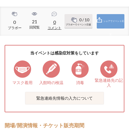
0
/ 10
21
0
0
シェアでイベント応
ブラボーでイベント応援
回閲覧
ブラボー
コメント
援
当イベントは感染症対策をしています
緊急連絡先の
記
マスク着用
入館時の検温
消毒
入
緊急連絡先情報の入力について
開場/開演情報・チケット販売期間