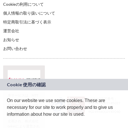
Cookieの利用について
個人情報の取り扱いについて
特定商取引法に基づく表示
運営会社
お知らせ
お問い合わせ
本サービスは、NTT
JASRAC許諾番号：
On our website we use some cookies. These are
ドコモグループの新
9024936001Y45037
規事業創出プログラ
necessary for our site to work properly and to give us
JASRAC許諾番号：
ム「docomo
9024936002Y45040
information about how our site is used.
STARTUP」を通じて
企画され、株式会社
teketにより運営され