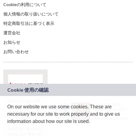
Cookieの利用について
個人情報の取り扱いについて
特定商取引法に基づく表示
運営会社
お知らせ
お問い合わせ
本サービスは、NTT
JASRAC許諾番号：
On our website we use some cookies. These are
ドコモグループの新
9024936001Y45037
規事業創出プログラ
necessary for our site to work properly and to give us
JASRAC許諾番号：
ム「docomo
9024936002Y45040
information about how our site is used.
STARTUP」を通じて
企画され、株式会社
teketにより運営され