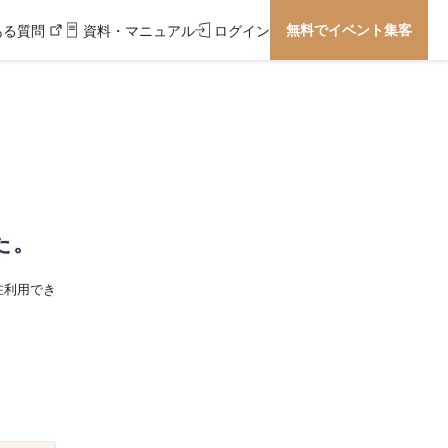
無料でイベント集客
ある質問
資料・マニュアル
ログイン
た。
在利用でき